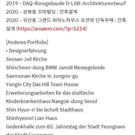
2019 - DAQ-Bürogebäude D-LAB: Architekturentwurf
2020 – 성북동 꼬마빌딩 : 건축설계
2020 – 귀산동 그랜드 피아노하우스 오션뷰 단독주택 : 건축
설계 (
https://ansaem.com/?p=1214
)
[Anderes Portfolio]
• Designerfahrung
Seosan Jeil Kirche
Shincheon-dong BMW Jamsil Messegelände
Saemunan Kirche in Jongno-gu
Yongin City Das Hill Town House
Erweiterungsarbeiten für das städtische
Kinderkrankenhaus Naegok-dong Seoul
Shin Hyun-ri Sie lächelt Stadthaus
Shinhyeonri Lian Haus
Gedenkhalle zum 60. Jahrestag der Stadt Yeungnam
der Stadt Gyeongsan