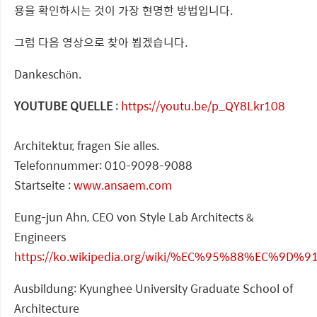
용을 확인하시는 것이 가장 현명한 방법입니다.
그럼 다음 영상으로 찾아 뵙겠습니다.
Dankeschön.
YOUTUBE QUELLE
:
https://youtu.be/p_QY8Lkr108
Architektur, fragen Sie alles.
Telefonnummer: 010-9098-9088
Startseite :
www.ansaem.com
Eung-jun Ahn, CEO von Style Lab Architects &
Engineers
https://ko.wikipedia.org/wiki/%EC%95%88%EC%9D
Ausbildung: Kyunghee University Graduate School of
Architecture