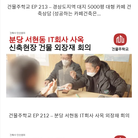
건물주학교 EP 213 – 경상도지역 대지 5000평 대형 카페 건
축상담 (성공하는 카페건축은...
건물주학교 EP 212 – 분당 서현동 IT회사 사옥 외장재 회의