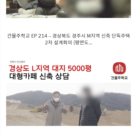
건물주학교 EP 214 – 경상북도 경주시 M지역 신축 단독주택
2차 설계회의 (평면도...