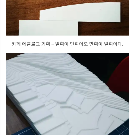
카페 에클로그 기획 – 일획이 만획이오 만획이 일획이다.