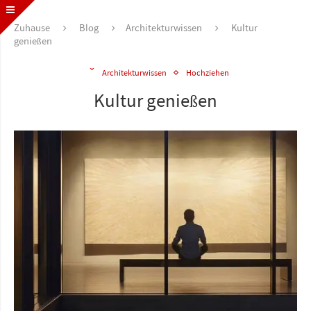
Zuhause
Blog
Architekturwissen
Kultur
genießen
Architekturwissen
Hochziehen
Kultur genießen