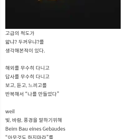
고급의 척도가
얇냐? 두꺼우냐?를
생각해본적이 있다.
해외를 무수히 다니고
답사를 무수히 다니고
보고, 듣고, 느끼고를
반복해서 “나를 만들었다”
weil
빛, 바람, 풍경을 말하기위해
Beim Bau eines Gebäudes
“아무것도 하지마라”를