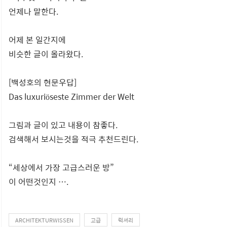
언제나 말한다.
어제 본 일간지에
비슷한 글이 올라왔다.
[백성호의 현문우답]
Das luxuriöseste Zimmer der Welt
그림과 글이 있고 내용이 참좋다.
검색해서 보시는것을 적극 추천드린다.
“세상에서 가장 고급스러운 방”
이 어떤것인지 ….
ARCHITEKTURWISSEN
고급
럭셔리