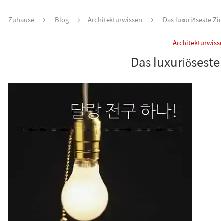
Zuhause
Blog
Architekturwissen
Das luxuriöseste Z
Architekturwiss
Das luxuriösest