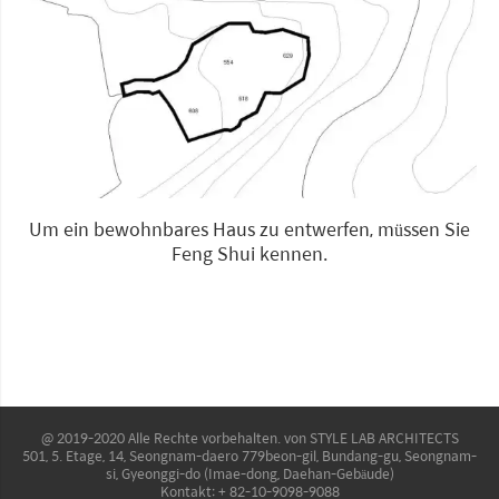
Um ein bewohnbares Haus zu entwerfen, müssen Sie
Feng Shui kennen.
@ 2019-2020 Alle Rechte vorbehalten. von STYLE LAB ARCHITECTS
501, 5. Etage, 14, Seongnam-daero 779beon-gil, Bundang-gu, Seongnam-
si, Gyeonggi-do (Imae-dong, Daehan-Gebäude)
Kontakt: + 82-10-9098-9088