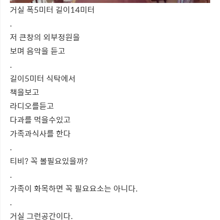
거실 폭5미터 길이14미터
.
저 큰창의 외부정원을
보며 음악을 듣고
.
길이5미터 식탁에서
책을보고
라디오를듣고
다과를 먹을수있고
가족과식사를 한다
.
티비? 꼭 볼필요있을까?
.
가족이 화목하면 꼭 필요요소는 아니다.
.
거실 그런공간이다.