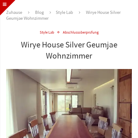
Zuhause
Blog
Style Lab
Wirye House Silver
Geumjae Wohnzimmer
Style Lab
Abschlussüberprüfung
Wirye House Silver Geumjae
Wohnzimmer