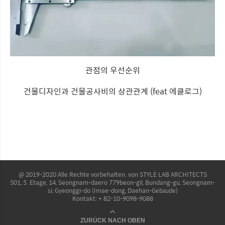
관점의 우선순위
건물디자인과 건물공사비의 상관관계 (feat 에클로그)
@ 2019-2020 Alle Rechte vorbehalten. von STYLE LAB ARCHITECTS
501, 5. Etage, 14, Seongnam-daero 779beon-gil, Bundang-gu, Seongnam-
si, Gyeonggi-do (Imae-dong, Daehan-Gebäude)
Kontakt: + 82-10-9098-9088
ZURÜCK NACH OBEN