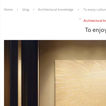
Home
blog
Architectural knowledge
To enjoy cultur
Architectural 
To enjo