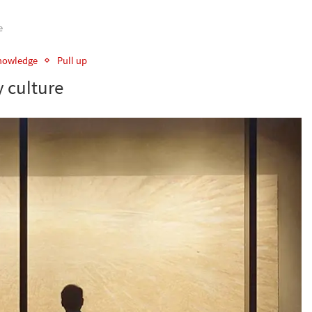
e
knowledge
Pull up
y culture