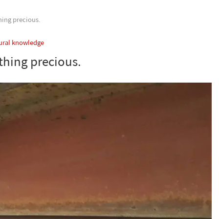
hing precious.
ural knowledge
thing precious.