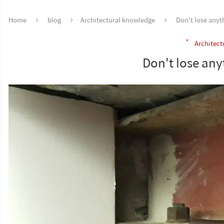
Home
blog
Architectural knowledge
Don't lose anyt
Architect
Don't lose any