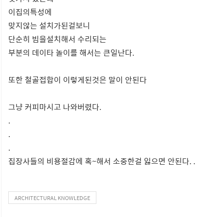
이집의특성에
맞지않는 설치가된걸보니
단순히 빔을설치해서 수리되는
부분의 데이타 놀이를 해서는 큰일난다.
또한 철골접합이 이렇게된것은 말이 안된다
그냥 커피마시고 나와버렸다.
.
.
.
집장사들의 비용절감에 혹~해서 소중한걸 잃으면 안된다. .
ARCHITECTURAL KNOWLEDGE