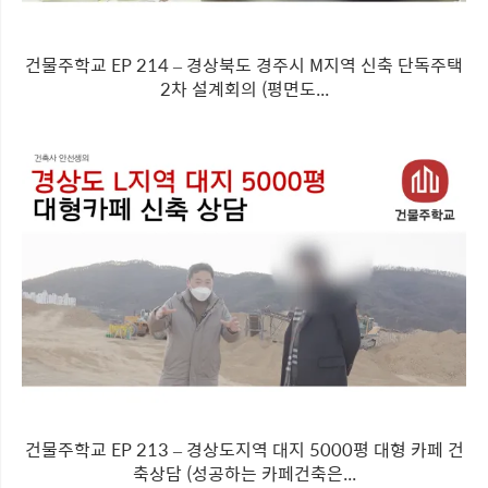
건물주학교 EP 214 – 경상북도 경주시 M지역 신축 단독주택
2차 설계회의 (평면도...
건물주학교 EP 213 – 경상도지역 대지 5000평 대형 카페 건
축상담 (성공하는 카페건축은...