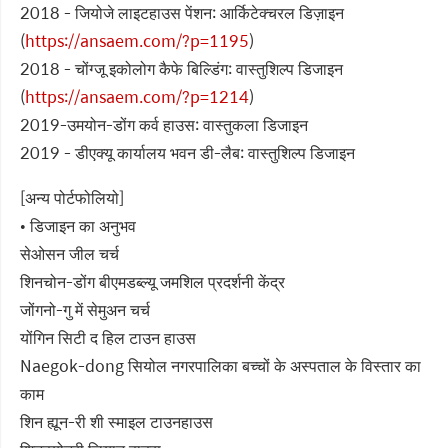
2018 - जियोजे लाइटहाउस पेंशन: आर्किटेक्चरल डिज़ाइन
(
https://ansaem.com/?p=1195
)
2018 - चोंग्जू इकोलोग कैफे बिल्डिंग: वास्तुशिल्प डिजाइन
(
https://ansaem.com/?p=1214
)
2019-उमयोन-डोंग कर्व हाउस: वास्तुकला डिजाइन
2019 - डीएक्यू कार्यालय भवन डी-लैब: वास्तुशिल्प डिजाइन
[अन्य पोर्टफोलियो]
• डिजाइन का अनुभव
सेओसन जील चर्च
शिनचोन-डोंग बीएमडब्ल्यू जमशिल प्रदर्शनी केंद्र
जोंगनो-गु में सेमुअन चर्च
योंगिन सिटी द हिल टाउन हाउस
Naegok-dong सियोल नगरपालिका बच्चों के अस्पताल के विस्तार का
काम
शिन ह्यून-री शी स्माइल टाउनहाउस