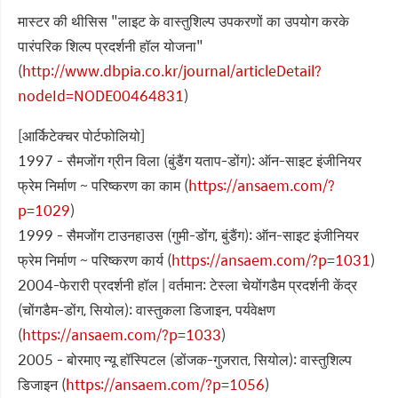
मास्टर की थीसिस "लाइट के वास्तुशिल्प उपकरणों का उपयोग करके
पारंपरिक शिल्प प्रदर्शनी हॉल योजना"
(
http://www.dbpia.co.kr/journal/articleDetail?
nodeId=NODE00464831
)
[आर्किटेक्चर पोर्टफोलियो]
1997 - सैमजोंग ग्रीन विला (बुंडैंग यताप-डोंग): ऑन-साइट इंजीनियर
फ्रेम निर्माण ~ परिष्करण का काम (
https://ansaem.com/?
p=1029
)
1999 - सैमजोंग टाउनहाउस (गुमी-डोंग, बुंडैंग): ऑन-साइट इंजीनियर
फ्रेम निर्माण ~ परिष्करण कार्य (
https://ansaem.com/?p=1031
)
2004-फेरारी प्रदर्शनी हॉल | वर्तमान: टेस्ला चेयोंगडैम प्रदर्शनी केंद्र
(चोंगडैम-डोंग, सियोल): वास्तुकला डिजाइन, पर्यवेक्षण
(
https://ansaem.com/?p=1033
)
2005 - बोरमाए न्यू हॉस्पिटल (डोंजक-गुजरात, सियोल): वास्तुशिल्प
डिजाइन (
https://ansaem.com/?p=1056
)