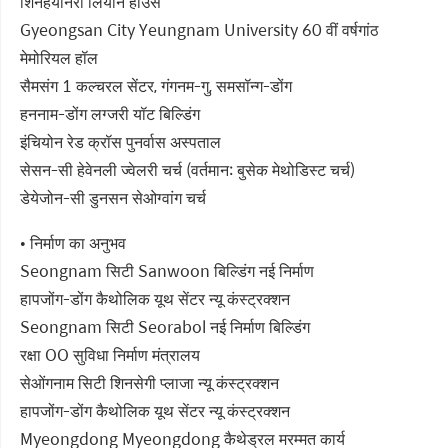
शिनहयोनरी लियान हाउस
Gyeongsan City Yeungnam University 60 वीं वर्षगांठ
मेमोरियल हॉल
सैमसंग 1 कल्चरल सेंटर, गंगनम-गु, समसॉन्ग-डोंग
हननाम-डोंग लग्जरी यॉट बिल्डिंग
इंचियोन रेड क्रॉस पुनर्वास अस्पताल
सेसन-सी हेवेनली ज्वेलरी चर्च (वर्तमान: बुसेक मेथोडिस्ट चर्च)
डेयेजोन-सी डुनसन सेओग्वांग चर्च
• निर्माण का अनुभव
Seongnam सिटी Sanwoon बिल्डिंग नई निर्माण
हापजोंग-डोंग कैथोलिक यूथ सेंटर न्यू कंस्ट्रक्शन
Seongnam सिटी Seorabol नई निर्माण बिल्डिंग
रक्षा OO सुविधा निर्माण मंत्रालय
सेओंगनाम सिटी शिनसेगी प्लाजा न्यू कंस्ट्रक्शन
हापजोंग-डोंग कैथोलिक यूथ सेंटर न्यू कंस्ट्रक्शन
Myeongdong Myeongdong कैथेड्रल मरम्मत कार्य