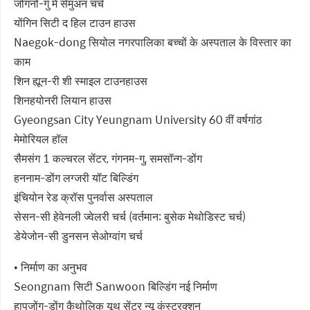
जोंगनो-गु में सेमुअन चर्च
योंगिन सिटी द हिल टाउन हाउस
Naegok-dong सियोल नगरपालिका बच्चों के अस्पताल के विस्तार का
काम
शिन ह्यून-री शी स्माइल टाउनहाउस
शिनहयोनरी लियान हाउस
Gyeongsan City Yeungnam University 60 वीं वर्षगांठ
मेमोरियल हॉल
सैमसंग 1 कल्चरल सेंटर, गंगनम-गु, समसॉन्ग-डोंग
हननाम-डोंग लग्जरी यॉट बिल्डिंग
इंचियोन रेड क्रॉस पुनर्वास अस्पताल
सेसन-सी हेवेनली ज्वेलरी चर्च (वर्तमान: बुसेक मेथोडिस्ट चर्च)
डेयेजोन-सी डुनसन सेओग्वांग चर्च
• निर्माण का अनुभव
Seongnam सिटी Sanwoon बिल्डिंग नई निर्माण
हापजोंग-डोंग कैथोलिक यूथ सेंटर न्यू कंस्ट्रक्शन