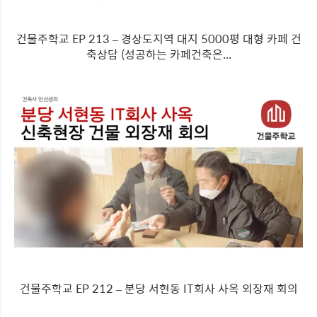
건물주학교 EP 213 – 경상도지역 대지 5000평 대형 카페 건
축상담 (성공하는 카페건축은...
건물주학교 EP 212 – 분당 서현동 IT회사 사옥 외장재 회의