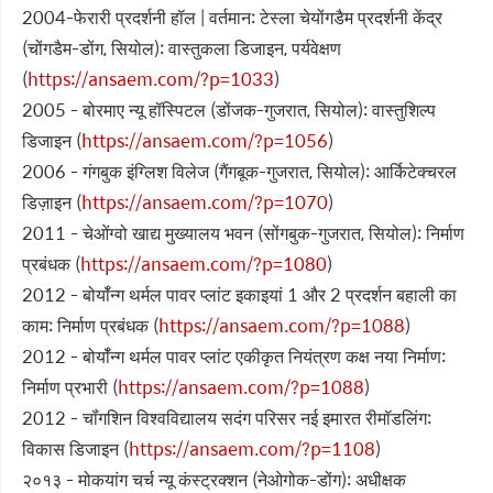
2004-फेरारी प्रदर्शनी हॉल | वर्तमान: टेस्ला चेयोंगडैम प्रदर्शनी केंद्र
(चोंगडैम-डोंग, सियोल): वास्तुकला डिजाइन, पर्यवेक्षण
(
https://ansaem.com/?p=1033
)
2005 - बोरमाए न्यू हॉस्पिटल (डोंजक-गुजरात, सियोल): वास्तुशिल्प
डिजाइन (
https://ansaem.com/?p=1056
)
2006 - गंगबुक इंग्लिश विलेज (गैंगबूक-गुजरात, सियोल): आर्किटेक्चरल
डिज़ाइन (
https://ansaem.com/?p=1070
)
2011 - चेओंग्वो खाद्य मुख्यालय भवन (सोंगबुक-गुजरात, सियोल): निर्माण
प्रबंधक (
https://ansaem.com/?p=1080
)
2012 - बोर्यॉन्ग थर्मल पावर प्लांट इकाइयां 1 और 2 प्रदर्शन बहाली का
काम: निर्माण प्रबंधक (
https://ansaem.com/?p=1088
)
2012 - बोर्यॉन्ग थर्मल पावर प्लांट एकीकृत नियंत्रण कक्ष नया निर्माण:
निर्माण प्रभारी (
https://ansaem.com/?p=1088
)
2012 - चॉंगशिन विश्वविद्यालय सदंग परिसर नई इमारत रीमॉडलिंग:
विकास डिजाइन (
https://ansaem.com/?p=1108
)
२०१३ - मोकयांग चर्च न्यू कंस्ट्रक्शन (नेओगोक-डोंग): अधीक्षक