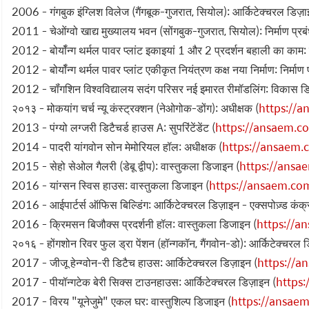
2006 - गंगबुक इंग्लिश विलेज (गैंगबूक-गुजरात, सियोल): आर्किटेक्चरल डिज़ा
2011 - चेओंग्वो खाद्य मुख्यालय भवन (सोंगबुक-गुजरात, सियोल): निर्माण प्रब
2012 - बोर्यॉन्ग थर्मल पावर प्लांट इकाइयां 1 और 2 प्रदर्शन बहाली का काम: न
2012 - बोर्यॉन्ग थर्मल पावर प्लांट एकीकृत नियंत्रण कक्ष नया निर्माण: निर्माण 
2012 - चॉंगशिन विश्वविद्यालय सदंग परिसर नई इमारत रीमॉडलिंग: विकास ड
२०१३ - मोकयांग चर्च न्यू कंस्ट्रक्शन (नेओगोक-डोंग): अधीक्षक (
https://
2013 - पंग्यो लग्जरी डिटैचर्ड हाउस A: सुपरिंटेंडेंट (
https://ansaem.
2014 - पादरी यांगवोन सोन मेमोरियल हॉल: अधीक्षक (
https://ansaem
2015 - सेहो सेओल गैलरी (डेबू द्वीप): वास्तुकला डिजाइन (
https://ans
2016 - यांग्सन स्विस हाउस: वास्तुकला डिजाइन (
https://ansaem.c
2016 - आईपार्टर्स ऑफिस बिल्डिंग: आर्किटेक्चरल डिज़ाइन - एक्सपोज़्ड कंक
2016 - क्रिमसन बिजौक्स प्रदर्शनी हॉल: वास्तुकला डिजाइन (
https://
२०१६ - होंगशोन रिवर फुल ड्रा पेंशन (हॉन्गकॉन, गैंगवोन-डो): आर्किटेक्चरल ड
2017 - जीजू हेन्ग्वोन-री डिटैच हाउस: आर्किटेक्चरल डिज़ाइन (
https://
2017 - पीयॉन्गटेक बेरी सिक्स टाउनहाउस: आर्किटेक्चरल डिज़ाइन (
https
2017 - विरय "यूनेजुमे" एकल घर: वास्तुशिल्प डिजाइन (
https://ansae