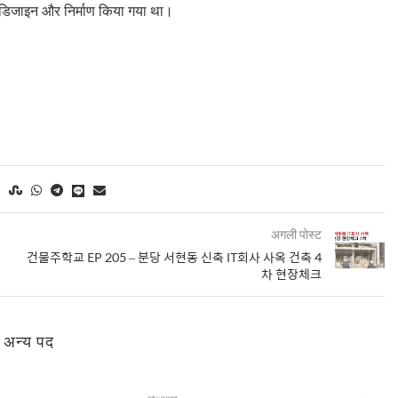
को डिजाइन और निर्माण किया गया था।
अगली पोस्ट
건물주학교 EP 205 – 분당 서현동 신축 IT회사 사옥 건축 4
차 현장체크
े अन्य पद