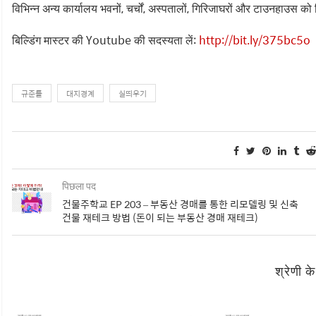
विभिन्न अन्य कार्यालय भवनों, चर्चों, अस्पतालों, गिरिजाघरों और टाउनहाउस 
बिल्डिंग मास्टर की Youtube की सदस्यता लें:
http://bit.ly/375bc5o
규준틀
대지경계
실띄우기
पिछला पद
건물주학교 EP 203 – 부동산 경매를 통한 리모델링 및 신축
건물 재테크 방법 (돈이 되는 부동산 경매 재테크)
श्रेणी क