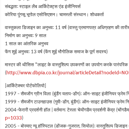
संबद्धता: स्टाइल लैब आर्किटेक्ट्स एंड इंजीनियर्स
कोरिया पुंगसू भूगोल एसोसिएशन। चामस्ली संस्थान। शोधकर्ता
वास्तुकला डिजाइन का अनुभव: 11 वर्ष (वास्तु प्रमाणपत्र अधिग्रहण की ता
निर्माण का अनुभव: 9 साल
1 साल का आंतरिक अनुभव
फेंग शुई अनुभव: 13 वर्ष (फेंग शुई भौगोलिक समाज के पूर्ण सदस्य)
मास्टर की थीसिस "लाइट के वास्तुशिल्प उपकरणों का उपयोग करके पारंपरिक श
(
http://www.dbpia.co.kr/journal/articleDetail?nodeId=
[आर्किटेक्चर पोर्टफोलियो]
1997 - सैमजोंग ग्रीन विला (बुंडैंग यताप-डोंग): ऑन-साइट इंजीनियर फ्रेम न
1999 - सैमजोंग टाउनहाउस (गुमी-डोंग, बुंडैंग): ऑन-साइट इंजीनियर फ्रेम निर
2004-फेरारी प्रदर्शनी हॉल | वर्तमान: टेस्ला चेयोंगडैम प्रदर्शनी केंद्र (चोंगडै
p=1033
)
2005 - बोरमाए न्यू हॉस्पिटल (डोंजक-गुजरात, सियोल): वास्तुशिल्प डिजाइन 