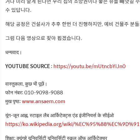
거나 미리 알게 된다면 우리 집의 조망권이나 좋은 뷰를 뺴앗길 
수 있답니다.
해당 공정은 건설사가 추후 한번 더 진행하지만, 예비 건물주 분
그럼 다음 영상으로 찾아 뵙겠습니다.
धन्यवाद।
YOUTUBE SOURCE
:
https://youtu.be/mUtncbYiJn0
वास्तुकला, कुछ भी पूछें।
फोन नंबर: 010-9098-9088
मुख पृष्ठ:
www.ansaem.com
यूंग-जून आह्न, स्टाइल लैब आर्किटेक्ट्स एंड इंजीनियर्स के सीईओ
https://ko.wikipedia.org/wiki/%EC%95%88%EC%9D%
शिक्षा: क्यूंगहे यूनिवर्सिटी यूनिवर्सिटी स्कूल ऑफ आर्किटेक्चर