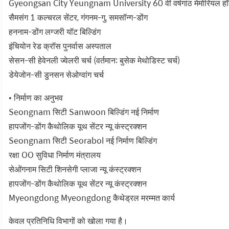
Gyeongsan City Yeungnam University 60 वीं वर्षगांठ मेमोरियल ह
सैमसंग 1 कल्चरल सेंटर, गंगनम-गु, समसॉन्ग-डोंग
हननाम-डोंग लग्जरी यॉट बिल्डिंग
इंचियोन रेड क्रॉस पुनर्वास अस्पताल
सेसन-सी हेवेनली ज्वेलरी चर्च (वर्तमान: बुसेक मेथोडिस्ट चर्च)
डेयेजोन-सी डुनसन सेओग्वांग चर्च
• निर्माण का अनुभव
Seongnam सिटी Sanwoon बिल्डिंग नई निर्माण
हापजोंग-डोंग कैथोलिक यूथ सेंटर न्यू कंस्ट्रक्शन
Seongnam सिटी Seorabol नई निर्माण बिल्डिंग
रक्षा OO सुविधा निर्माण मंत्रालय
सेओंगनाम सिटी शिनसेगी प्लाजा न्यू कंस्ट्रक्शन
हापजोंग-डोंग कैथोलिक यूथ सेंटर न्यू कंस्ट्रक्शन
Myeongdong Myeongdong कैथेड्रल मरम्मत कार्य
केवल प्रतिनिधि विभागों को खोला गया है।