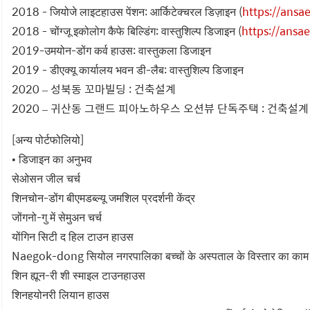
2018 - जियोजे लाइटहाउस पेंशन: आर्किटेक्चरल डिज़ाइन (
https://ans
2018 - चोंग्जू इकोलोग कैफे बिल्डिंग: वास्तुशिल्प डिजाइन (
https://ans
2019-उमयोन-डोंग कर्व हाउस: वास्तुकला डिजाइन
2019 - डीएक्यू कार्यालय भवन डी-लैब: वास्तुशिल्प डिजाइन
2020 – 성북동 꼬마빌딩 : 건축설계
2020 – 귀산동 그랜드 피아노하우스 오션뷰 단독주택 : 건축설계 
[अन्य पोर्टफोलियो]
• डिजाइन का अनुभव
सेओसन जील चर्च
शिनचोन-डोंग बीएमडब्ल्यू जमशिल प्रदर्शनी केंद्र
जोंगनो-गु में सेमुअन चर्च
योंगिन सिटी द हिल टाउन हाउस
Naegok-dong सियोल नगरपालिका बच्चों के अस्पताल के विस्तार का काम
शिन ह्यून-री शी स्माइल टाउनहाउस
शिनहयोनरी लियान हाउस