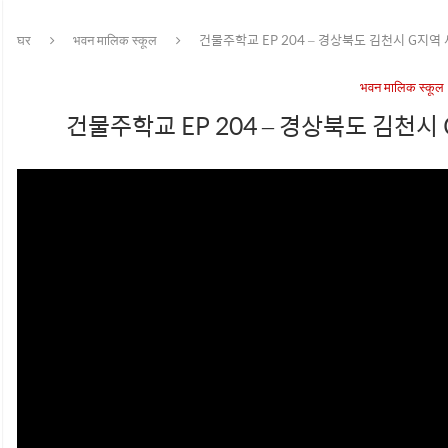
घर
भवन मालिक स्कूल
건물주학교 EP 204 – 경상북도 김천시 G지
भवन मालिक स्कूल
건물주학교 EP 204 – 경상북도 김천