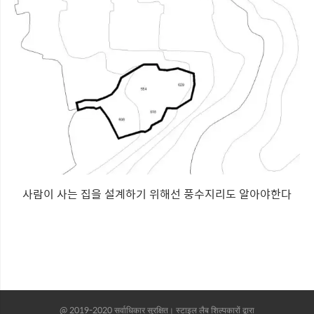
사람이 사는 집을 설계하기 위해선 풍수지리도 알아야한다
@ 2019-2020 सर्वाधिकार सुरक्षित। स्टाइल लैब शिल्पकारों द्वारा