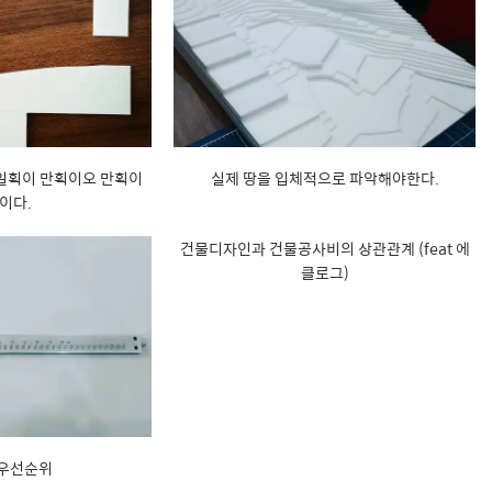
 일획이 만획이오 만획이
실제 땅을 입체적으로 파악해야한다.
이다.
건물디자인과 건물공사비의 상관관계 (feat 에
클로그)
 우선순위