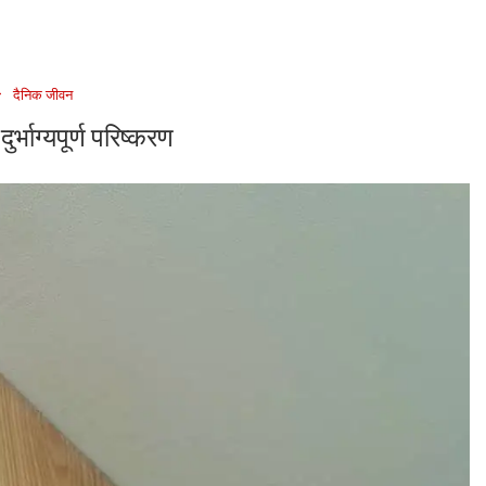
दैनिक जीवन
र्भाग्यपूर्ण परिष्करण