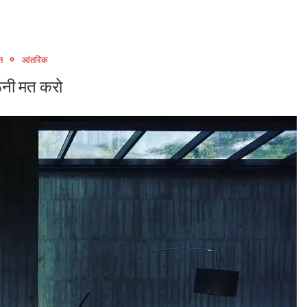
ान
आंतरिक
रूनी मत करो