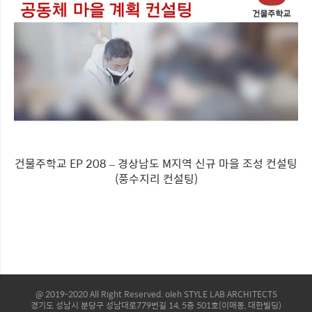
건물주학교 EP 208 – 경상남도 M지역 신규 마을 조성 컨설팅
(풍수지리 컨설팅)
@ 2019-2020 All Right Reserved. oleh STYLE LAB ARCHITECTS
경기도 성남시 분당구 성남대로779번길 14, 5층 501호(이매동, 대한빌딩)