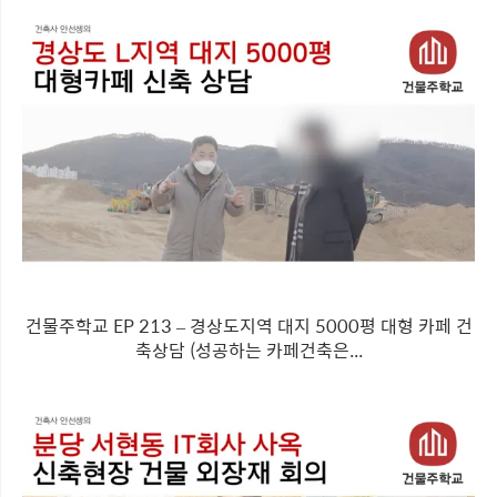
건물주학교 EP 213 – 경상도지역 대지 5000평 대형 카페 건
축상담 (성공하는 카페건축은...