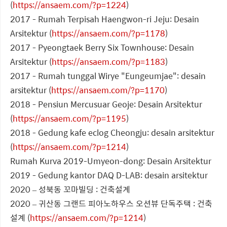
(
https://ansaem.com/?p=1224
)
2017 - Rumah Terpisah Haengwon-ri Jeju: Desain
Arsitektur (
https://ansaem.com/?p=1178
)
2017 - Pyeongtaek Berry Six Townhouse: Desain
Arsitektur (
https://ansaem.com/?p=1183
)
2017 - Rumah tunggal Wirye "Eungeumjae": desain
arsitektur (
https://ansaem.com/?p=1170
)
2018 - Pensiun Mercusuar Geoje: Desain Arsitektur
(
https://ansaem.com/?p=1195
)
2018 - Gedung kafe eclog Cheongju: desain arsitektur
(
https://ansaem.com/?p=1214
)
Rumah Kurva 2019-Umyeon-dong: Desain Arsitektur
2019 - Gedung kantor DAQ D-LAB: desain arsitektur
2020 – 성북동 꼬마빌딩 : 건축설계
2020 – 귀산동 그랜드 피아노하우스 오션뷰 단독주택 : 건축
설계 (
https://ansaem.com/?p=1214
)