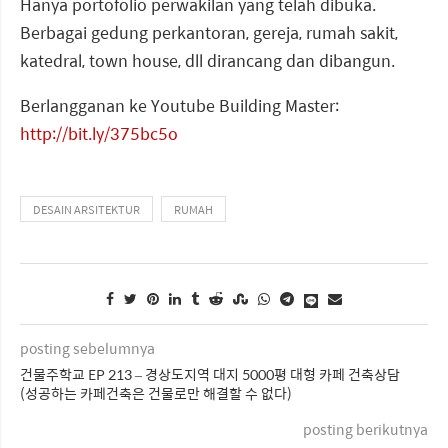
Hanya portofolio perwakilan yang telah dibuka.
Berbagai gedung perkantoran, gereja, rumah sakit,
katedral, town house, dll dirancang dan dibangun.
Berlangganan ke Youtube Building Master:
http://bit.ly/375bc5o
DESAIN ARSITEKTUR
RUMAH
posting sebelumnya
건물주학교 EP 213 – 경상도지역 대지 5000평 대형 카페 건축상담
(성공하는 카페건축은 건물로만 해결할 수 없다)
posting berikutnya