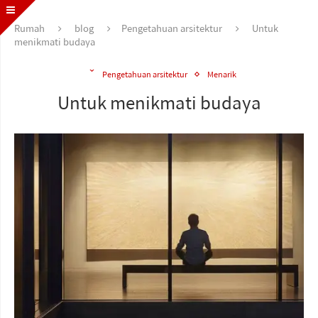
Rumah
blog
Pengetahuan arsitektur
Untuk
menikmati budaya
Pengetahuan arsitektur
Menarik
Untuk menikmati budaya