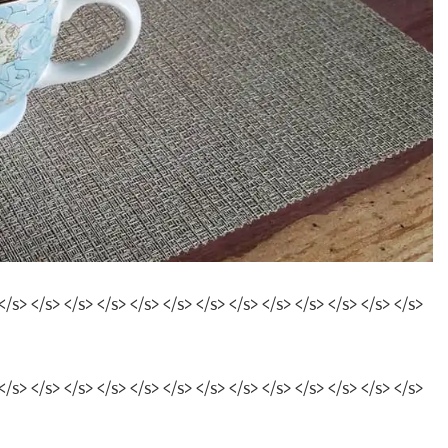
</s> </s> </s> </s> </s> </s> </s> </s> </s> </s> </s> </s> </s>
</s> </s> </s> </s> </s> </s> </s> </s> </s> </s> </s> </s> </s>