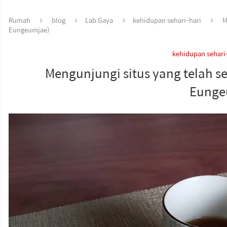
Rumah
blog
Lab Gaya
kehidupan sehari-hari
M
Eungeumjae)
kehidupan sehari
Mengunjungi situs yang telah se
Eunge