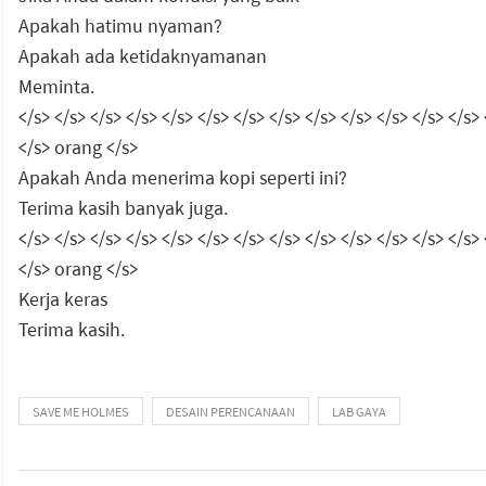
Apakah hatimu nyaman?
Apakah ada ketidaknyamanan
Meminta.
</s> </s> </s> </s> </s> </s> </s> </s> </s> </s> </s> </s> </s> 
</s> orang </s>
Apakah Anda menerima kopi seperti ini?
Terima kasih banyak juga.
</s> </s> </s> </s> </s> </s> </s> </s> </s> </s> </s> </s> </s> 
</s> orang </s>
Kerja keras
Terima kasih.
SAVE ME HOLMES
DESAIN PERENCANAAN
LAB GAYA