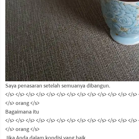
Saya penasaran setelah semuanya dibangun.
</s> </s> </s> </s> </s> </s> </s> </s> </s> </s> </s> </s> </s> 
</s> orang </s>
Bagaimana itu
</s> </s> </s> </s> </s> </s> </s> </s> </s> </s> </s> </s> </s> 
</s> orang </s>
Jika Anda dalam kondisi yang baik