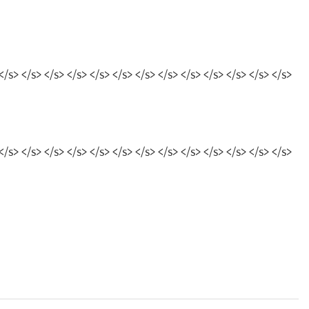
</s> </s> </s> </s> </s> </s> </s> </s> </s> </s> </s> </s> </s>
</s> </s> </s> </s> </s> </s> </s> </s> </s> </s> </s> </s> </s>