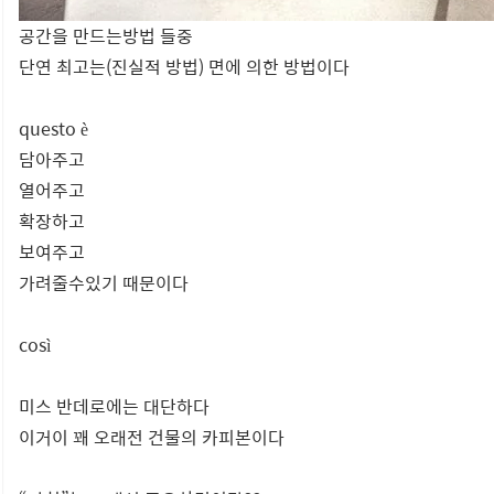
공간을 만드는방법 들중
단연 최고는(진실적 방법) 면에 의한 방법이다
questo è
담아주고
열어주고
확장하고
보여주고
가려줄수있기 때문이다
così
미스 반데로에는 대단하다
이거이 꽤 오래전 건물의 카피본이다