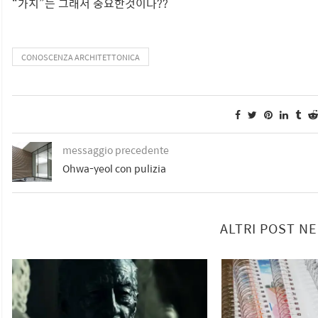
“가치”는 그래서 중요한것이다??
CONOSCENZA ARCHITETTONICA
messaggio precedente
Ohwa-yeol con pulizia
ALTRI POST N