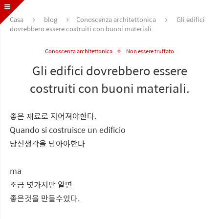
Casa
blog
Conoscenza architettonica
Gli edifici
dovrebbero essere costruiti con buoni materiali.
Conoscenza architettonica
Non essere truffato
Gli edifici dovrebbero essere
costruiti con buoni materiali.
좋은 재료로 지어져야한다.
Quando si costruisce un edificio
당신생각을 담아야한다
ma
조금 몇가지만 알면
좋은것을 만들수있다.