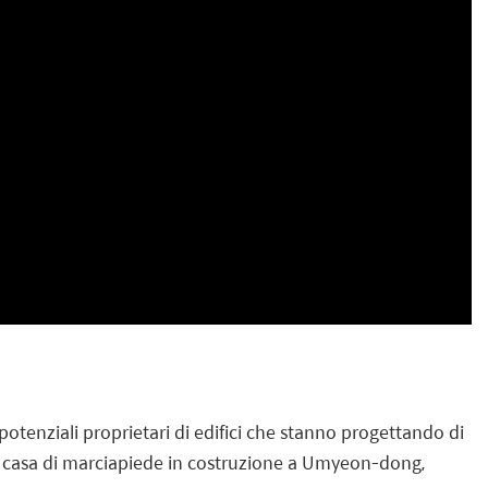
 potenziali proprietari di edifici che stanno progettando di
a casa di marciapiede in costruzione a Umyeon-dong,