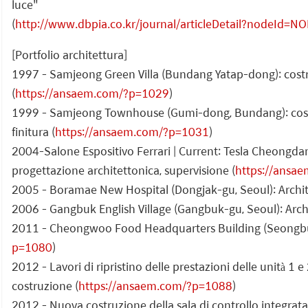
luce"
(
http://www.dbpia.co.kr/journal/articleDetail?nodeId=
[Portfolio architettura]
1997 - Samjeong Green Villa (Bundang Yatap-dong): costruzi
(
https://ansaem.com/?p=1029
)
1999 - Samjeong Townhouse (Gumi-dong, Bundang): costruzi
finitura (
https://ansaem.com/?p=1031
)
2004-Salone Espositivo Ferrari | Current: Tesla Cheongd
progettazione architettonica, supervisione (
https://ansa
2005 - Boramae New Hospital (Dongjak-gu, Seoul): Archite
2006 - Gangbuk English Village (Gangbuk-gu, Seoul): Archi
2011 - Cheongwoo Food Headquarters Building (Seongbuk-g
p=1080
)
2012 - Lavori di ripristino delle prestazioni delle unità 1 
costruzione (
https://ansaem.com/?p=1088
)
2012 - Nuova costruzione della sala di controllo integrata