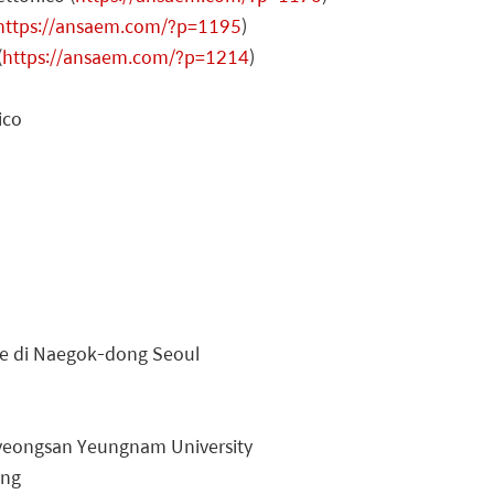
https://ansaem.com/?p=1195
)
(
https://ansaem.com/?p=1214
)
ico
ale di Naegok-dong Seoul
 Gyeongsan Yeungnam University
ong