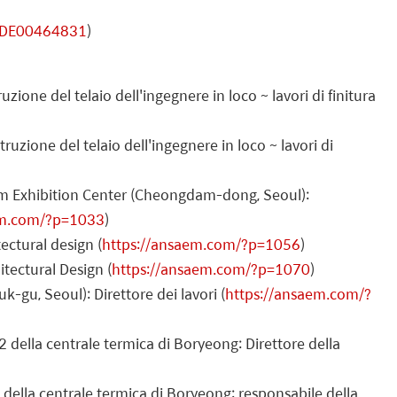
NODE00464831
)
one del telaio dell'ingegnere in loco ~ lavori di finitura
one del telaio dell'ingegnere in loco ~ lavori di
am Exhibition Center (Cheongdam-dong, Seoul):
em.com/?p=1033
)
ctural design (
https://ansaem.com/?p=1056
)
tectural Design (
https://ansaem.com/?p=1070
)
u, Seoul): Direttore dei lavori (
https://ansaem.com/?
e 2 della centrale termica di Boryeong: Direttore della
 della centrale termica di Boryeong: responsabile della