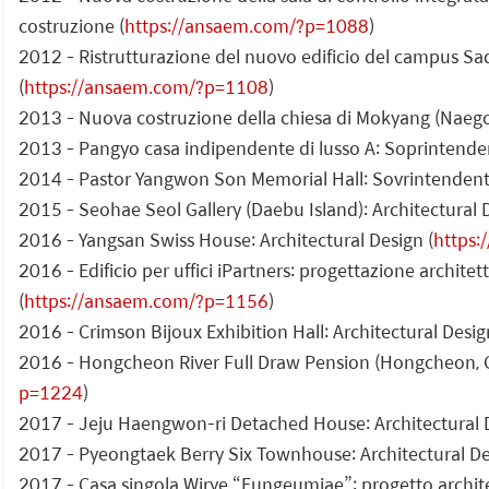
costruzione (
https://ansaem.com/?p=1088
)
2012 - Ristrutturazione del nuovo edificio del campus Sad
(
https://ansaem.com/?p=1108
)
2013 - Nuova costruzione della chiesa di Mokyang (Naeg
2013 - Pangyo casa indipendente di lusso A: Soprintende
2014 - Pastor Yangwon Son Memorial Hall: Sovrintendent
2015 - Seohae Seol Gallery (Daebu Island): Architectural D
2016 - Yangsan Swiss House: Architectural Design (
https
2016 - Edificio per uffici iPartners: progettazione archite
(
https://ansaem.com/?p=1156
)
2016 - Crimson Bijoux Exhibition Hall: Architectural Desig
2016 - Hongcheon River Full Draw Pension (Hongcheon, G
p=1224
)
2017 - Jeju Haengwon-ri Detached House: Architectural D
2017 - Pyeongtaek Berry Six Townhouse: Architectural De
2017 - Casa singola Wirye “Eungeumjae”: progetto archite