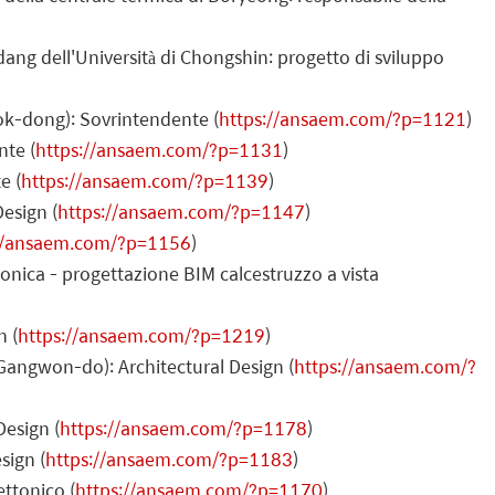
ang dell'Università di Chongshin: progetto di sviluppo
ok-dong): Sovrintendente (
https://ansaem.com/?p=1121
)
nte (
https://ansaem.com/?p=1131
)
e (
https://ansaem.com/?p=1139
)
esign (
https://ansaem.com/?p=1147
)
://ansaem.com/?p=1156
)
ttonica - progettazione BIM calcestruzzo a vista
n (
https://ansaem.com/?p=1219
)
angwon-do): Architectural Design (
https://ansaem.com/?
esign (
https://ansaem.com/?p=1178
)
sign (
https://ansaem.com/?p=1183
)
ttonico (
https://ansaem.com/?p=1170
)