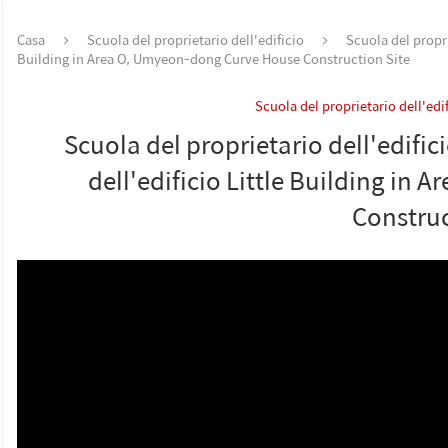
Casa
Scuola del proprietario dell'edificio
Scuola del propri
Building in Area O, Umyeon-dong Curve House Construction Site
Scuola del proprietario dell'edi
Scuola del proprietario dell'edific
dell'edificio Little Building i
Construc