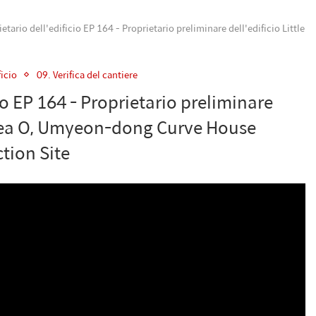
etario dell'edificio EP 164 - Proprietario preliminare dell'edificio Little
ficio
09. Verifica del cantiere
io EP 164 - Proprietario preliminare
n Area O, Umyeon-dong Curve House
tion Site