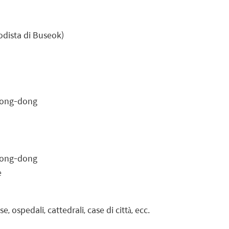
todista di Buseok)
jeong-dong
jeong-dong
e
se, ospedali, cattedrali, case di città, ecc.