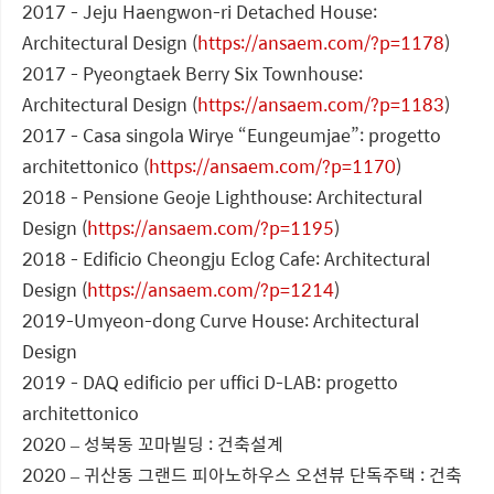
2017 - Jeju Haengwon-ri Detached House:
Architectural Design (
https://ansaem.com/?p=1178
)
2017 - Pyeongtaek Berry Six Townhouse:
Architectural Design (
https://ansaem.com/?p=1183
)
2017 - Casa singola Wirye “Eungeumjae”: progetto
architettonico (
https://ansaem.com/?p=1170
)
2018 - Pensione Geoje Lighthouse: Architectural
Design (
https://ansaem.com/?p=1195
)
2018 - Edificio Cheongju Eclog Cafe: Architectural
Design (
https://ansaem.com/?p=1214
)
2019-Umyeon-dong Curve House: Architectural
Design
2019 - DAQ edificio per uffici D-LAB: progetto
architettonico
2020 – 성북동 꼬마빌딩 : 건축설계
2020 – 귀산동 그랜드 피아노하우스 오션뷰 단독주택 : 건축