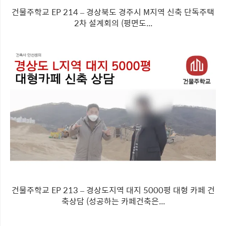
건물주학교 EP 214 – 경상북도 경주시 M지역 신축 단독주택
2차 설계회의 (평면도...
건물주학교 EP 213 – 경상도지역 대지 5000평 대형 카페 건
축상담 (성공하는 카페건축은...