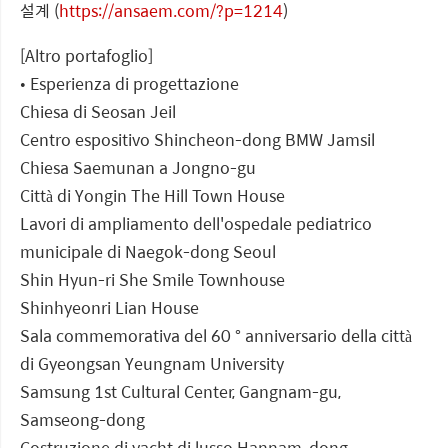
설계 (
https://ansaem.com/?p=1214
)
[Altro portafoglio]
• Esperienza di progettazione
Chiesa di Seosan Jeil
Centro espositivo Shincheon-dong BMW Jamsil
Chiesa Saemunan a Jongno-gu
Città di Yongin The Hill Town House
Lavori di ampliamento dell'ospedale pediatrico
municipale di Naegok-dong Seoul
Shin Hyun-ri She Smile Townhouse
Shinhyeonri Lian House
Sala commemorativa del 60 ° anniversario della città
di Gyeongsan Yeungnam University
Samsung 1st Cultural Center, Gangnam-gu,
Samseong-dong
Costruzione di yacht di lusso Hannam-dong