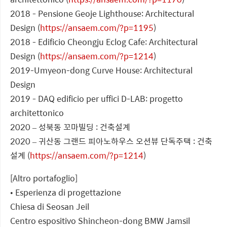
2018 - Pensione Geoje Lighthouse: Architectural
Design (
https://ansaem.com/?p=1195
)
2018 - Edificio Cheongju Eclog Cafe: Architectural
Design (
https://ansaem.com/?p=1214
)
2019-Umyeon-dong Curve House: Architectural
Design
2019 - DAQ edificio per uffici D-LAB: progetto
architettonico
2020 – 성북동 꼬마빌딩 : 건축설계
2020 – 귀산동 그랜드 피아노하우스 오션뷰 단독주택 : 건축
설계 (
https://ansaem.com/?p=1214
)
[Altro portafoglio]
• Esperienza di progettazione
Chiesa di Seosan Jeil
Centro espositivo Shincheon-dong BMW Jamsil