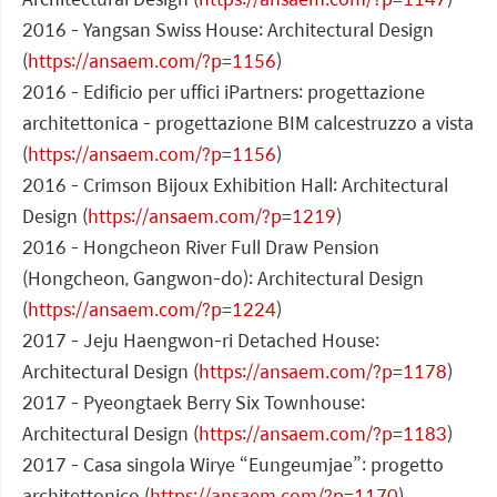
2016 - Yangsan Swiss House: Architectural Design
(
https://ansaem.com/?p=1156
)
2016 - Edificio per uffici iPartners: progettazione
architettonica - progettazione BIM calcestruzzo a vista
(
https://ansaem.com/?p=1156
)
2016 - Crimson Bijoux Exhibition Hall: Architectural
Design (
https://ansaem.com/?p=1219
)
2016 - Hongcheon River Full Draw Pension
(Hongcheon, Gangwon-do): Architectural Design
(
https://ansaem.com/?p=1224
)
2017 - Jeju Haengwon-ri Detached House:
Architectural Design (
https://ansaem.com/?p=1178
)
2017 - Pyeongtaek Berry Six Townhouse:
Architectural Design (
https://ansaem.com/?p=1183
)
2017 - Casa singola Wirye “Eungeumjae”: progetto
architettonico (
https://ansaem.com/?p=1170
)