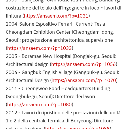
costruzione del telaio dell'ingegnere in loco ~ lavori di
finitura (
https://ansaem.com/?p=1031
)
2004-Salone Espositivo Ferrari | Current: Tesla
Cheongdam Exhibition Center (Cheongdam-dong,
Seoul): progettazione architettonica, supervisione
(
https://ansaem.com/?p=1033
)
2005 - Boramae New Hospital (Dongjak-gu, Seoul):
Architectural design (
https://ansaem.com/?p=1056
)
2006 - Gangbuk English Village (Gangbuk-gu, Seoul):
Architectural Design (
https://ansaem.com/?p=1070
)
2011 - Cheongwoo Food Headquarters Building
(Seongbuk-gu, Seoul): Direttore dei lavori
(
https://ansaem.com/?p=1080
)
2012 - Lavori di ripristino delle prestazioni delle unità
1 e 2 della centrale termica di Boryeong: Direttore
della costruzione (
https://ansaem.com/?p=1088
)