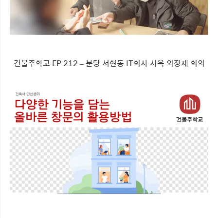
건물주학교 EP 212 – 분당 서현동 IT회사 사옥 외장재 회의