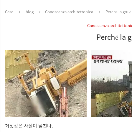
Casa
blog
Conoscenza architettonica
Perché la gru 
Conoscenza architettoni
Perché la 
거짓같은 사실이 넘친다.