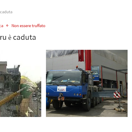
è caduta
ca
Non essere truffato
gru è caduta