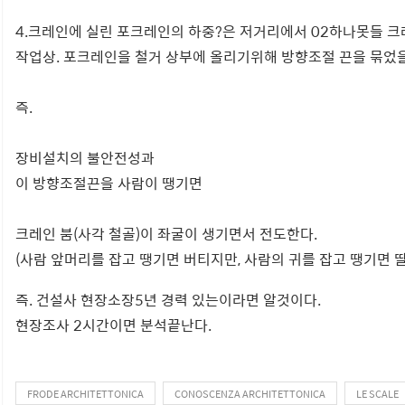
4.크레인에 실린 포크레인의 하중?은 저거리에서 02하나못들 크레
작업상. 포크레인을 철거 상부에 올리기위해 방향조절 끈을 묶었
즉.
장비설치의 불안전성과
이 방향조절끈을 사람이 땡기면
크레인 붐(사각 철골)이 좌굴이 생기면서 전도한다.
(사람 앞머리를 잡고 땡기면 버티지만, 사람의 귀를 잡고 땡기면 
즉. 건설사 현장소장5년 경력 있는이라면 알것이다.
현장조사 2시간이면 분석끝난다.
FRODE ARCHITETTONICA
CONOSCENZA ARCHITETTONICA
LE SCALE