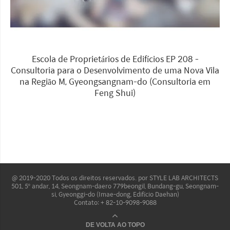
Escola de Proprietários de Edifícios EP 208 -
Consultoria para o Desenvolvimento de uma Nova Vila
na Região M, Gyeongsangnam-do (Consultoria em
Feng Shui)
@ 2019-2020 Todos os direitos reservados. por STYLE LAB ARCHITECTS
501, 5º andar, 14, Seongnam-daero 779beongil, Bundang-gu, Seongnam-
si, Gyeonggi-do (Imae-dong, Edifício Daehan)
Contato: + 82-10-9098-9088
DE VOLTA AO TOPO