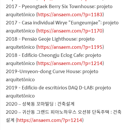
2017 - Pyeongtaek Berry Six Townhouse: projeto
arquitetônico (
https://ansaem.com/?p=1183
)
2017 - Casa individual Wirye “Eungeumjae”: projeto
arquitetônico (
https://ansaem.com/?p=1170
)
2018 - Pensão Geoje Lighthouse: projeto
arquitetônico (
https://ansaem.com/?p=1195
)
2018 - Edifício Cheongju Eclog Cafe: projeto
arquitetônico (
https://ansaem.com/?p=1214
)
2019-Umyeon-dong Curve House: projeto
arquitetônico
2019 - Edifício de escritórios DAQ D-LAB: projeto
arquitetônico
2020 – 성북동 꼬마빌딩 : 건축설계
2020 – 귀산동 그랜드 피아노하우스 오션뷰 단독주택 : 건축
설계 (
https://ansaem.com/?p=1214
)