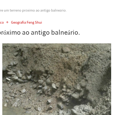
e um terreno próximo ao antigo balneário.
ico
Geografia Feng Shui
róximo ao antigo balneário.