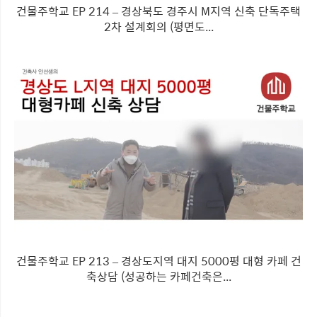
건물주학교 EP 214 – 경상북도 경주시 M지역 신축 단독주택
2차 설계회의 (평면도...
건물주학교 EP 213 – 경상도지역 대지 5000평 대형 카페 건
축상담 (성공하는 카페건축은...