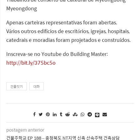
Myeongdong
Apenas carteiras representativas foram abertas.
Vários outros edifícios de escritórios, igrejas, hospitais,
catedrais e moradias foram projetados e construídos.
Inscreva-se no Youtube do Building Master:
http://bit.ly/375bc5o
건물짓기
대화
postagem anterior
건물주학교 EP 188 – 충청북도 NT지역 신축 산속주택 건축상담