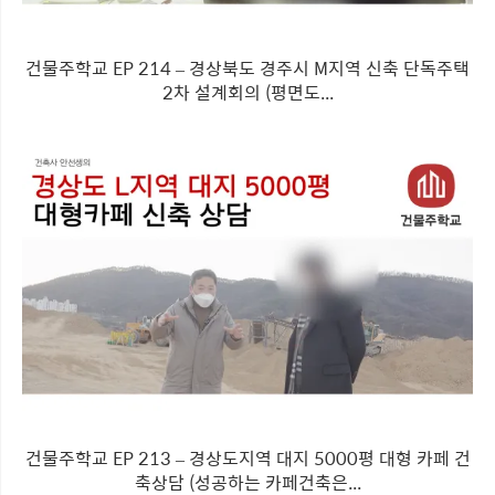
건물주학교 EP 214 – 경상북도 경주시 M지역 신축 단독주택
2차 설계회의 (평면도...
건물주학교 EP 213 – 경상도지역 대지 5000평 대형 카페 건
축상담 (성공하는 카페건축은...