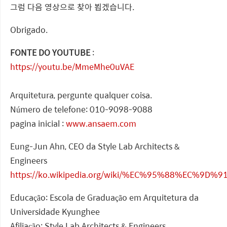
그럼 다음 영상으로 찾아 뵙겠습니다.
Obrigado.
FONTE DO YOUTUBE
:
https://youtu.be/MmeMhe0uVAE
Arquitetura, pergunte qualquer coisa.
Número de telefone: 010-9098-9088
pagina inicial :
www.ansaem.com
Eung-Jun Ahn, CEO da Style Lab Architects &
Engineers
https://ko.wikipedia.org/wiki/%EC%95%88%EC%9D
Educação: Escola de Graduação em Arquitetura da
Universidade Kyunghee
Afiliação: Style Lab Architects & Engineers