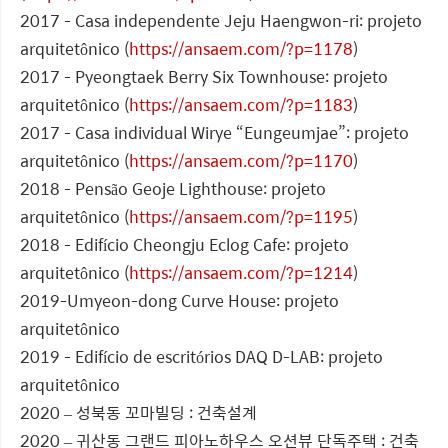
2017 - Casa independente Jeju Haengwon-ri: projeto
arquitetônico (
https://ansaem.com/?p=1178
)
2017 - Pyeongtaek Berry Six Townhouse: projeto
arquitetônico (
https://ansaem.com/?p=1183
)
2017 - Casa individual Wirye “Eungeumjae”: projeto
arquitetônico (
https://ansaem.com/?p=1170
)
2018 - Pensão Geoje Lighthouse: projeto
arquitetônico (
https://ansaem.com/?p=1195
)
2018 - Edifício Cheongju Eclog Cafe: projeto
arquitetônico (
https://ansaem.com/?p=1214
)
2019-Umyeon-dong Curve House: projeto
arquitetônico
2019 - Edifício de escritórios DAQ D-LAB: projeto
arquitetônico
2020 – 성북동 꼬마빌딩 : 건축설계
2020 – 귀산동 그랜드 피아노하우스 오션뷰 단독주택 : 건축