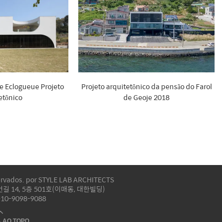
e Eclogueue Projeto
Projeto arquitetônico da pensão do Farol
etônico
de Geoje 2018
servados. por STYLE LAB ARCHITECTS
 14, 5층 501호(이매동, 대한빌딩)
2-10-9098-9088
A AO TOPO