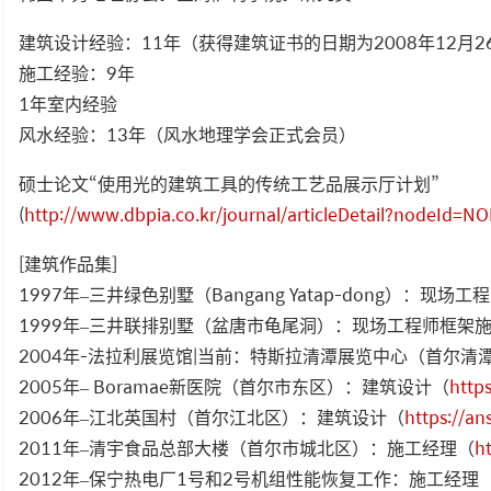
建筑设计经验：11年（获得建筑证书的日期为2008年12月2
施工经验：9年
1年室内经验
风水经验：13年（风水地理学会正式会员）
硕士论文“使用光的建筑工具的传统工艺品展示厅计划”
(
http://www.dbpia.co.kr/journal/articleDetail?nodeId=
[建筑作品集]
1997年–三井绿色别墅（Bangang Yatap-dong）：现
1999年–三井联排别墅（盆唐市龟尾洞）：现场工程师框架
2004年-法拉利展览馆|当前：特斯拉清潭展览中心（首尔
2005年– Boramae新医院（首尔市东区）：建筑设计（
http
2006年–江北英国村（首尔江北区）：建筑设计（
https://a
2011年–清宇食品总部大楼（首尔市城北区）：施工经理（
h
2012年–保宁热电厂1号和2号机组性能恢复工作：施工经理