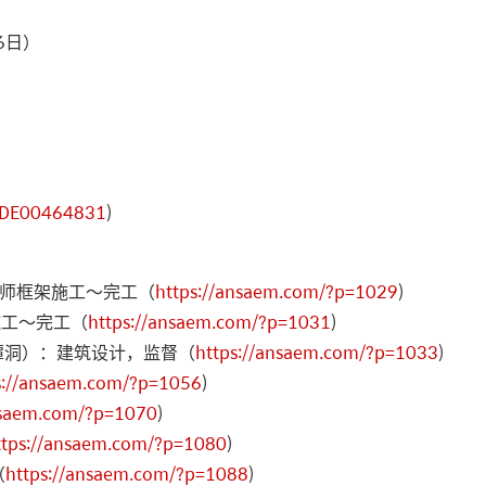
6日）
NODE00464831
)
场工程师框架施工〜完工（
https://ansaem.com/?p=1029
)
施工〜完工（
https://ansaem.com/?p=1031
)
清潭洞）：建筑设计，监督（
https://ansaem.com/?p=1033
)
s://ansaem.com/?p=1056
)
nsaem.com/?p=1070
)
ttps://ansaem.com/?p=1080
)
（
https://ansaem.com/?p=1088
)