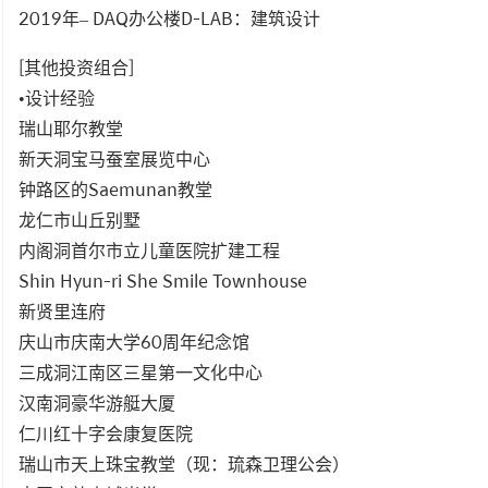
2019年– DAQ办公楼D-LAB：建筑设计
[其他投资组合]
•设计经验
瑞山耶尔教堂
新天洞宝马蚕室展览中心
钟路区的Saemunan教堂
龙仁市山丘别墅
内阁洞首尔市立儿童医院扩建工程
Shin Hyun-ri She Smile Townhouse
新贤里连府
庆山市庆南大学60周年纪念馆
三成洞江南区三星第一文化中心
汉南洞豪华游艇大厦
仁川红十字会康复医院
瑞山市天上珠宝教堂（现：琉森卫理公会）