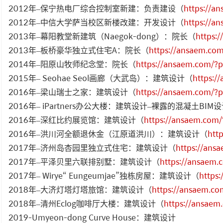
2012年–保宁热电厂综合控制室新建：负责建设（
https://a
2012年–中信大学萨当校区新楼改建：开发设计（
https://a
2013年–幕阳教堂新建筑（Naegok-dong）：院长（
https:
2013年–板桥豪华独立式住宅A：院长（
https://ansaem.co
2014年–阳原山牧师纪念堂：院长（
https://ansaem.com/?
2015年– Seohae Seol画廊（大武岛）：建筑设计（
https:/
2016年–梁山瑞士之家：建筑设计（
https://ansaem.com/?
2016年– iPartners办公大楼：建筑设计–裸露的混凝土BIM
2016年–深红比约展览馆：建筑设计（
https://ansaem.com
2016年–洪川河全额退休金（江原道洪川）：建筑设计（
htt
2017年–济州岛杏园里独立式住宅：建筑设计（
https://ans
2017年–平泽贝里六联排别墅：建筑设计（
https://ansaem
2017年– Wirye“ Eungeumjae”独栋房屋：建筑设计（
https
2018年–大济灯塔灯塔旅馆：建筑设计（
https://ansaem.c
2018年–清州Eclog咖啡厅大楼：建筑设计（
https://ansae
2019-Umyeon-dong Curve House：建筑设计