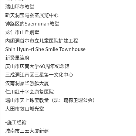
瑞山耶尔教堂
新天洞宝马蚕室展览中心
钟路区的Saemunan教堂
龙仁市山丘别墅
内阁洞首尔市立儿童医院扩建工程
Shin Hyun-ri She Smile Townhouse
新贤里连府
庆山市庆南大学60周年纪念馆
三成洞江南区三星第一文化中心
汉南洞豪华游艇大厦
仁川红十字会康复医院
瑞山市天上珠宝教堂（现：琉森卫理公会）
大田市敦山城光堂
•施工经验
城南市三云大厦新建