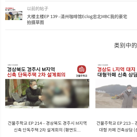
以前的帖子
大楼主楼EP 139 –清州咖啡馆Eclog忠北MBC我的豪宅
拍摄草图
类别中
건물주학교 EP 214 – 경상북도 경주시 M지역
건물주학교 EP 213 –
신축 단독주택 2차 설계회의 (평면도...
대형 카페 건축상담 (