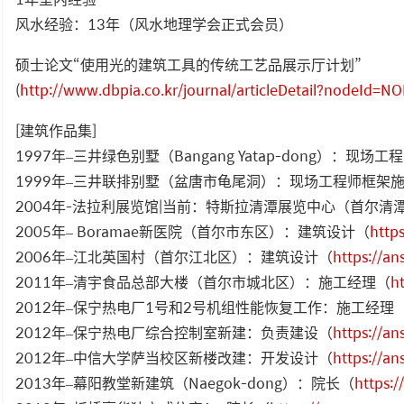
风水经验：13年（风水地理学会正式会员）
硕士论文“使用光的建筑工具的传统工艺品展示厅计划”
(
http://www.dbpia.co.kr/journal/articleDetail?nodeId=
[建筑作品集]
1997年–三井绿色别墅（Bangang Yatap-dong）：现
1999年–三井联排别墅（盆唐市龟尾洞）：现场工程师框架
2004年-法拉利展览馆|当前：特斯拉清潭展览中心（首尔
2005年– Boramae新医院（首尔市东区）：建筑设计（
http
2006年–江北英国村（首尔江北区）：建筑设计（
https://a
2011年–清宇食品总部大楼（首尔市城北区）：施工经理（
h
2012年–保宁热电厂1号和2号机组性能恢复工作：施工经理
2012年–保宁热电厂综合控制室新建：负责建设（
https://a
2012年–中信大学萨当校区新楼改建：开发设计（
https://a
2013年–幕阳教堂新建筑（Naegok-dong）：院长（
https: