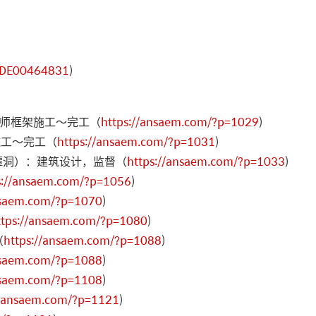
NODE00464831
)
场工程师框架施工〜完工（
https://ansaem.com/?p=1029
)
施工〜完工（
https://ansaem.com/?p=1031
)
清潭洞）：建筑设计，监督（
https://ansaem.com/?p=1033
)
s://ansaem.com/?p=1056
)
nsaem.com/?p=1070
)
ttps://ansaem.com/?p=1080
)
（
https://ansaem.com/?p=1088
)
nsaem.com/?p=1088
)
nsaem.com/?p=1108
)
//ansaem.com/?p=1121
)