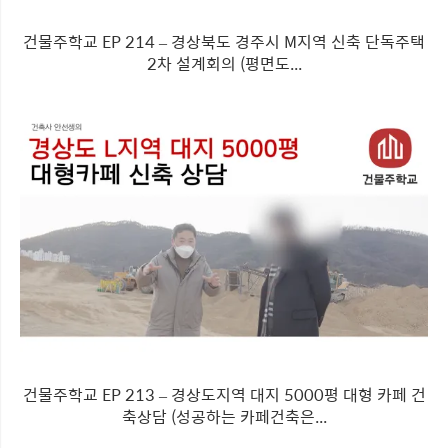
건물주학교 EP 214 – 경상북도 경주시 M지역 신축 단독주택
2차 설계회의 (평면도...
건물주학교 EP 213 – 경상도지역 대지 5000평 대형 카페 건
축상담 (성공하는 카페건축은...