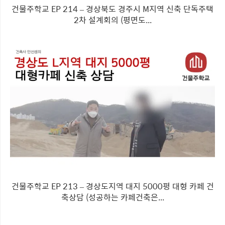
건물주학교 EP 214 – 경상북도 경주시 M지역 신축 단독주택
2차 설계회의 (평면도...
건물주학교 EP 213 – 경상도지역 대지 5000평 대형 카페 건
축상담 (성공하는 카페건축은...