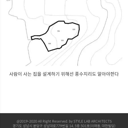
사람이 사는 집을 설계하기 위해선 풍수지리도 알아야한다
@2019-2020 All Right Reserved. by STYLE LAB ARCHITECTS
경기도 성남시 분당구 성남대로779번길 14, 5층 501호(이매동, 대한빌딩)