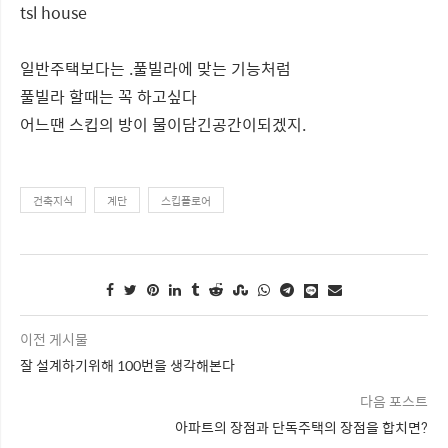
tsl house
일반주택보다는 .풀빌라에 맞는 기능처럼
풀빌라 할때는 꼭 하고싶다
어느땐 스킵의 방이 물이담긴공간이되겠지.
건축지식
계단
스킵플로어
이전 게시물
잘 설계하기위해 100번을 생각해본다
다음 포스트
아파트의 장점과 단독주택의 장점을 합치면?