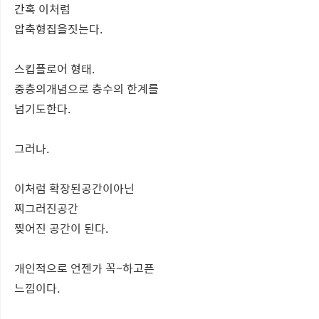
간혹 이처럼
압축형집을짓는다.
스킵플로어 형태.
중층의개념으로 층수의 한계를
넘기도한다.
그러나.
이처럼 확장된공간이아닌
찌그러진공간
찢어진 공간이 된다.
개인적으로 언젠가 꼭~하고픈
느낌이다.