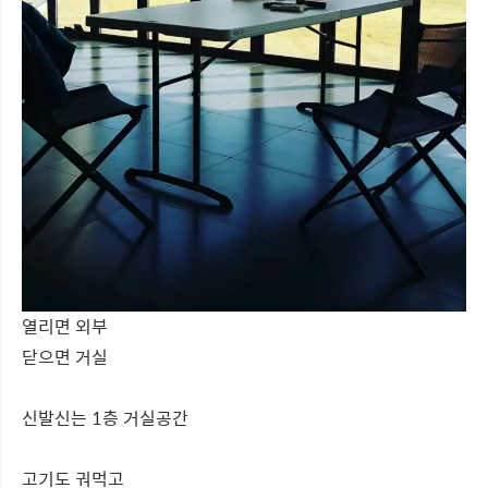
열리면 외부
닫으면 거실
신발신는 1층 거실공간
고기도 궈먹고