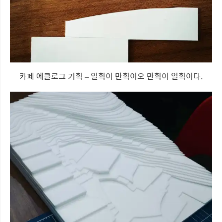
카페 에클로그 기획 – 일획이 만획이오 만획이 일획이다.