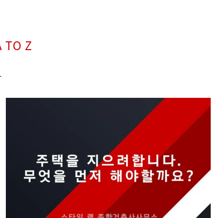
 TO Z
.