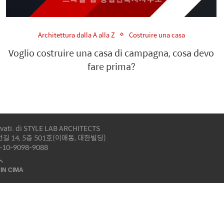
Architettura dalla A alla Z
Costruire una casa
Voglio costruire una casa di campagna, cosa devo
fare prima?
servati. di STYLE LAB ARCHITECTS
 14, 5층 501호(이매동, 대한빌딩)
2-10-9098-9088
IN CIMA