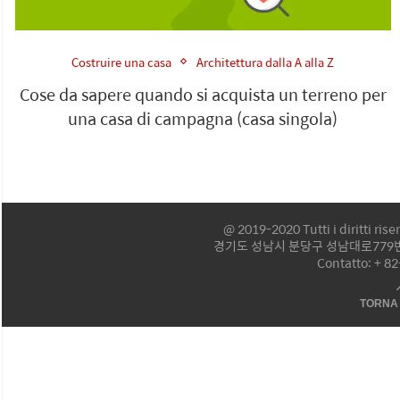
Costruire una casa
Architettura dalla A alla Z
Cose da sapere quando si acquista un terreno per
una casa di campagna (casa singola)
@ 2019-2020 Tutti i diritti ri
경기도 성남시 분당구 성남대로779번길
Contatto: + 8
TORNA 