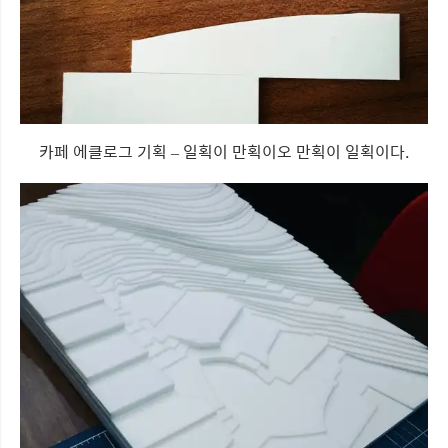
카페 에클로그 기획 – 일획이 만획이오 만획이 일획이다.