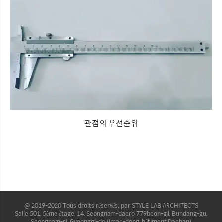
관점의 우선순위
@ 2019-2020 Tous droits réservés. par STYLE LAB ARCHITECTS
Salle 501, 5ème étage, 14, Seongnam-daero 779beon-gil, Bundang-gu,
Seongnam-si, Gyeonggi-do (Imae-dong, bâtiment Daehan)