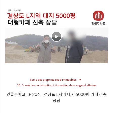
École des propriétaires d'immeubles
10. Conseil en construction / rénovation de voyages d'affaires
건물주학교 EP 206 – 경상도 L지역 대지 5000평 카페 건축
상담