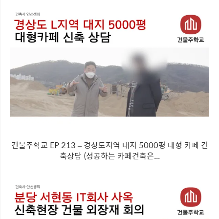
건물주학교 EP 213 – 경상도지역 대지 5000평 대형 카페 건
축상담 (성공하는 카페건축은...