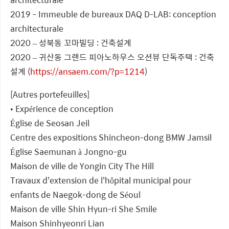
2019 - Immeuble de bureaux DAQ D-LAB: conception
architecturale
2020 – 성북동 꼬마빌딩 : 건축설계
2020 – 귀산동 그랜드 피아노하우스 오션뷰 단독주택 : 건축
설계 (
https://ansaem.com/?p=1214
)
[Autres portefeuilles]
• Expérience de conception
Église de Seosan Jeil
Centre des expositions Shincheon-dong BMW Jamsil
Église Saemunan à Jongno-gu
Maison de ville de Yongin City The Hill
Travaux d'extension de l'hôpital municipal pour
enfants de Naegok-dong de Séoul
Maison de ville Shin Hyun-ri She Smile
Maison Shinhyeonri Lian