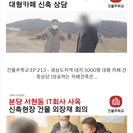
건물주학교 EP 213 – 경상도지역 대지 5000평 대형 카페 건
축상담 (성공하는 카페건축은...