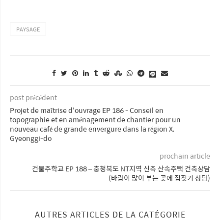
PAYSAGE
post précédent
Projet de maîtrise d'ouvrage EP 186 - Conseil en
topographie et en aménagement de chantier pour un
nouveau café de grande envergure dans la région X,
Gyeonggi-do
prochain article
건물주학교 EP 188 – 충청북도 NT지역 신축 산속주택 건축상담
(바람이 많이 부는 곳에 집짓기 상담)
AUTRES ARTICLES DE LA CATÉGORIE