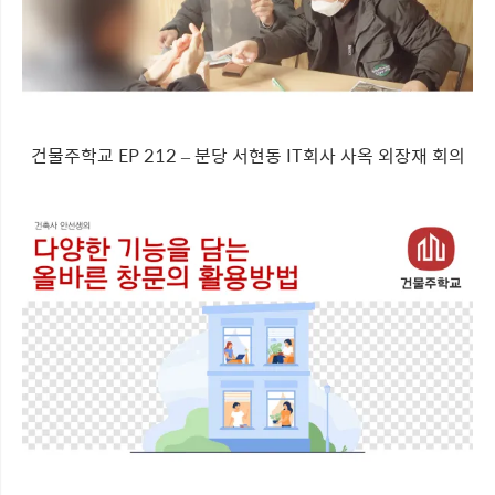
건물주학교 EP 212 – 분당 서현동 IT회사 사옥 외장재 회의