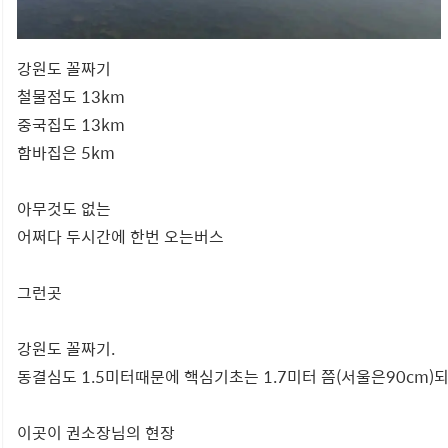
강원도 꼴짜기
철물점도 13km
중국집도 13km
함바집은 5km
아무것도 없는
어쩌다 두시간에 한번 오는버스
그런곳
강원도 꼴짜기.
동결심도 1.5미터때문에 핵심기초는 1.7미터 쯤(서울은90cm)
이곳이 권소장님의 현장