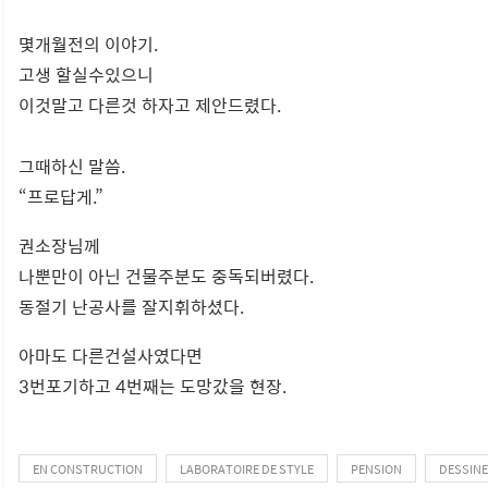
몇개월전의 이야기.
고생 할실수있으니
이것말고 다른것 하자고 제안드렸다.
그때하신 말씀.
“프로답게.”
권소장님께
나뿐만이 아닌 건물주분도 중독되버렸다.
동절기 난공사를 잘지휘하셨다.
아마도 다른건설사였다면
3번포기하고 4번째는 도망갔을 현장.
EN CONSTRUCTION
LABORATOIRE DE STYLE
PENSION
DESSIN