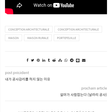
CONCEPTION ARCHITECTURALE
CONCEPTION ARCHITECTURALE
MAISON
MAISON RURALE
PORTEFEUILLE
post précédent
내가 공사감리를 하지 않는 이유
prochain article
설마가 사람잡는다 (날라리 공사)