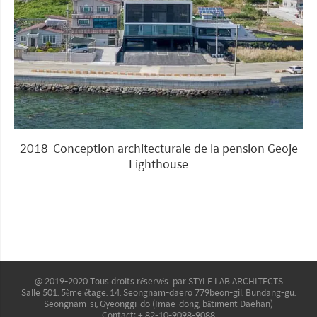
2018-Conception architecturale de la pension Geoje
Lighthouse
@ 2019-2020 Tous droits réservés. par STYLE LAB ARCHITECTS
Salle 501, 5ème étage, 14, Seongnam-daero 779beon-gil, Bundang-gu,
Seongnam-si, Gyeonggi-do (Imae-dong, bâtiment Daehan)
Contact: + 82-10-9098-9088