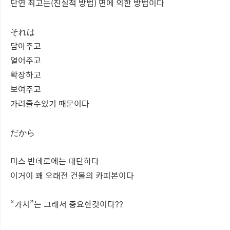
단연 최고는(진실적 방법) 면에 의한 방법이다
それは
담아주고
열어주고
확장하고
보여주고
가려줄수있기 때문이다
だから
미스 반데로에는 대단하다
이거이 꽤 오래전 건물의 카피본이다
“가치”는 그래서 중요한것이다??