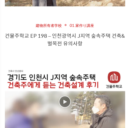
建物所有者学校
01.家作り講座
건물주학교 EP 198 – 인천광역시 J지역 숲속주택 건축&
벌목전 유의사항