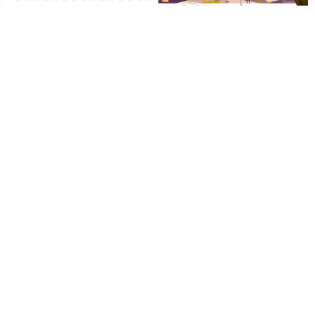
01.家作り講座
建物所有者学校
건물주학교 EP 184 – 암반, 돌산에 절대 집을 지으면 안
되는 이유