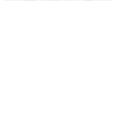
建物所有者学校
01.家作り講座
건물주학교 EP 182 – 판넬주택 거주자에게 직접 듣는 판
넬주택의 치명적인 단점