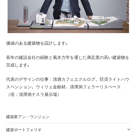
価値のある建築物を設計します。
長年の建設会社の経験と風水力学を通じた満足度の高い建築物を
完成します。
代表のデザインの仕事：清酒カフェエクルログ、巨済ライトハウ
スペンション、ウィリェ金銀材、清潭洞フェラーリスペース
（現：清潭洞テスラ展示場）
建築家アン・ウンジュン
建築ポートフォリオ