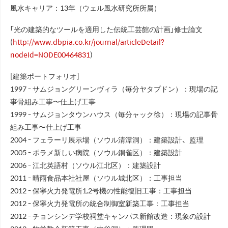
風水キャリア：13年（ウェル風水研究所所属）
「光の建築的なツールを適用した伝統工芸館の計画」修士論文
(
http://www.dbpia.co.kr/journal/articleDetail?
nodeId=NODE00464831
)
[建築ポートフォリオ]
1997 - サムジョングリーンヴィラ（毎分ヤタプドン）：現場の記
事骨組み工事〜仕上げ工事
1999 - サムジョンタウンハウス（毎分ャック徐）：現場の記事骨
組み工事〜仕上げ工事
2004 - フェラーリ展示場（ソウル清潭洞）：建築設計、監理
2005 - ポラメ新しい病院（ソウル銅雀区）：建築設計
2006 - 江北英語村（ソウル江北区）：建築設計
2011 - 晴雨食品本社社屋（ソウル城北区）：工事担当
2012 - 保寧火力発電所1,2号機の性能復旧工事：工事担当
2012 - 保寧火力発電所の統合制御室新築工事：工事担当
2012 - チョンシンデ学校祠堂キャンパス新館改造：現象の設計