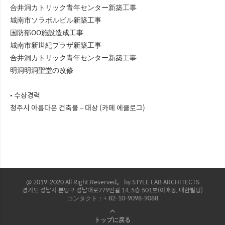
合井洞カトリック青年センター新築工事
城南市ソラボルビル新築工事
国防部OO施設造成工事
城南市新世紀プラザ新築工事
合井洞カトリック青年センター新築工事
明洞明洞聖堂の改修
• 수상경력
청주시 아름다운 건축물 – 대상 (카페 에클로그)
@ 2019-2020 All Right Reserved。 by STYLE LAB ARCHITECTS
경기도 성남시 분당구 성남대로779번길 14, 5층 501호(이매동, 대한빌딩)
コンタクト：+ 82-10-9098-9088
トップに戻る