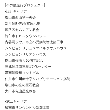
[その他進行プロジェクト]
•設計キャリア
瑞山市西山第一教会
新川洞BMW蚕室展示場
鍾路区セムンアン教会
龍仁市ドヒルタウンハウス
内谷洞ソウル市立小児病院増改築工事
シンヒョンリシュスマイルタウンハウス
シンヒョンリリアンハウス
慶山市嶺南大60周年記念
三成洞江南三星1文化センター
漢南洞豪華ヨットビル
仁川市仁川赤十字リハビリテーション病院
瑞山市の空の宝石教会
大田市屯山星光教会
•施工キャリア
城南市サンウンビル新築工事