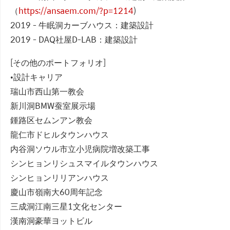
（
https://ansaem.com/?p=1214
)
2019 - 牛眠洞カーブハウス：建築設計
2019 - DAQ社屋D-LAB：建築設計
[その他のポートフォリオ]
•設計キャリア
瑞山市西山第一教会
新川洞BMW蚕室展示場
鍾路区セムンアン教会
龍仁市ドヒルタウンハウス
内谷洞ソウル市立小児病院増改築工事
シンヒョンリシュスマイルタウンハウス
シンヒョンリリアンハウス
慶山市嶺南大60周年記念
三成洞江南三星1文化センター
漢南洞豪華ヨットビル