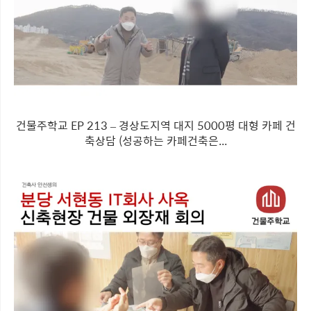
건물주학교 EP 213 – 경상도지역 대지 5000평 대형 카페 건
축상담 (성공하는 카페건축은...