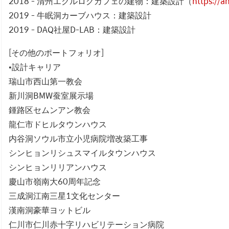
2018 - 清州エクルログカフェの建物：建築設計（
https://
2019 - 牛眠洞カーブハウス：建築設計
2019 - DAQ社屋D-LAB：建築設計
[その他のポートフォリオ]
•設計キャリア
瑞山市西山第一教会
新川洞BMW蚕室展示場
鍾路区セムンアン教会
龍仁市ドヒルタウンハウス
内谷洞ソウル市立小児病院増改築工事
シンヒョンリシュスマイルタウンハウス
シンヒョンリリアンハウス
慶山市嶺南大60周年記念
三成洞江南三星1文化センター
漢南洞豪華ヨットビル
仁川市仁川赤十字リハビリテーション病院