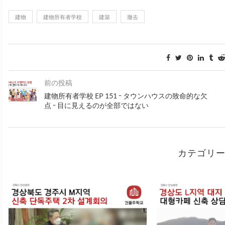
建物
建物所有者学校
建築
撤去
前の投稿
建物所有者学校 EP 151 - タウンハウスの致命的な欠
点 - 目に見えるのが全部ではない
カテゴリ