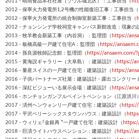
2011 - 晴雨食品本社社屋（ソウル城北区）：工事担当（
ht
2012 - 保寧火力発電所1,2号機の性能復旧工事：工事担当（
2012 - 保寧火力発電所の統合制御室新築工事：工事担当（
2012 - チョンシンデ学校祠堂キャンパス新館改造：現象の
2013 - 牧羊教会新築工事（内谷洞）：監理団（
https://an
2013 - 板橋高級一戸建て住宅A：監理団（
https://ansaem
2014 - 孫良源牧師記念館：監理団（
https://ansaem.com/
2015 - 黄海説ギャラリー（大阜島）：建築設計（
https://
2016 - 量産スイスの一戸建て住宅：建築設計（
https://an
2016 - 子供パートナーズ社屋：建築設計 - 露出コンクリー
2016 - 深紅ビジューいる展示会場：建築設計（
https://an
2016 - ホンチョンガンフルペイントペンション（江原洪
2017 - 済州ヘンウォンリ一戸建て住宅：建築設計（
https:
2017 - 平沢ベリーシックスタウンハウス：建築設計（
http
2017 - ウィリェ「金銀再 "一戸建て住宅：建築設計（
https:
2018 - 巨済ライトハウスペンション：建築設計（
https://