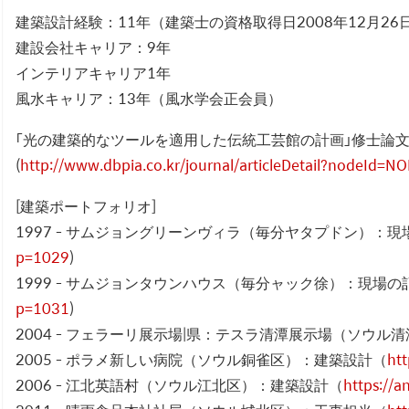
建築設計経験：11年（建築士の資格取得日2008年12月26
建設会社キャリア：9年
インテリアキャリア1年
風水キャリア：13年（風水学会正会員）
「光の建築的なツールを適用した伝統工芸館の計画」修士論
(
http://www.dbpia.co.kr/journal/articleDetail?nodeId=
[建築ポートフォリオ]
1997 - サムジョングリーンヴィラ（毎分ヤタプドン）：
p=1029
)
1999 - サムジョンタウンハウス（毎分ャック徐）：現場
p=1031
)
2004 - フェラーリ展示場|県：テスラ清潭展示場（ソウ
2005 - ポラメ新しい病院（ソウル銅雀区）：建築設計（
ht
2006 - 江北英語村（ソウル江北区）：建築設計（
https://